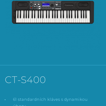
CT-S400
61 standardních kláves s dynamikou