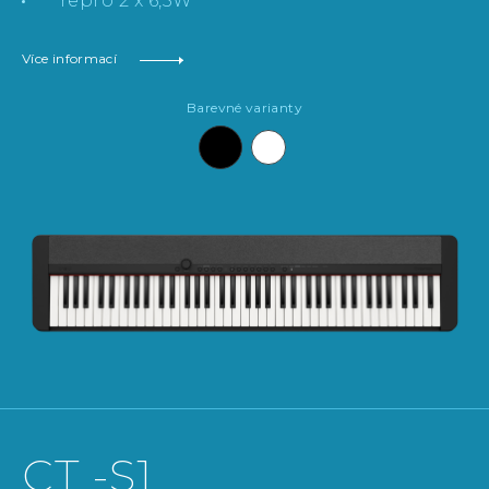
repro 2 x 6,5W
Více informací
Barevné varianty
CT -S1