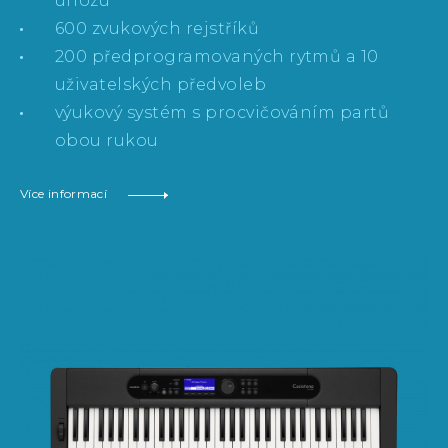
úhozu
600 zvukových rejstříků
200 předprogramovaných rytmů a 10
uživatelských předvoleb
výukový systém s procvičováním partů
obou rukou
Více informací