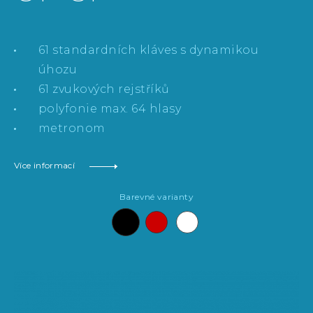
61 standardních kláves s dynamikou
úhozu
61 zvukových rejstříků
polyfonie max. 64 hlasy
metronom
Více informací
Barevné varianty