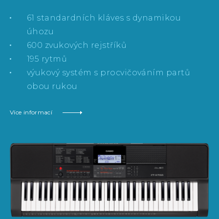
61 standardních kláves s dynamikou
úhozu
600 zvukových rejstříků
195 rytmů
výukový systém s procvičováním partů
obou rukou
Více informací