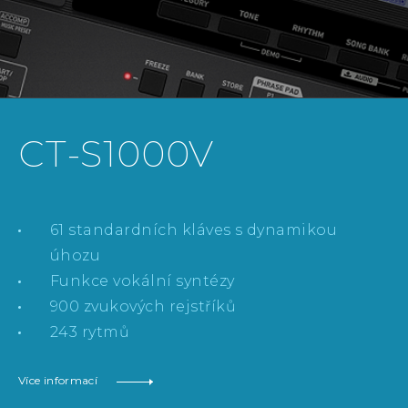
CASIO MUSIC SPACE
CHORDANA PRO KLÁVESY
DANCE MUSIC MODE
CHORDANA FOR PIANO
CT-S1000V
61 standardních kláves s dynamikou
úhozu
Funkce vokální syntézy
900 zvukových rejstříků
243 rytmů
Více informací