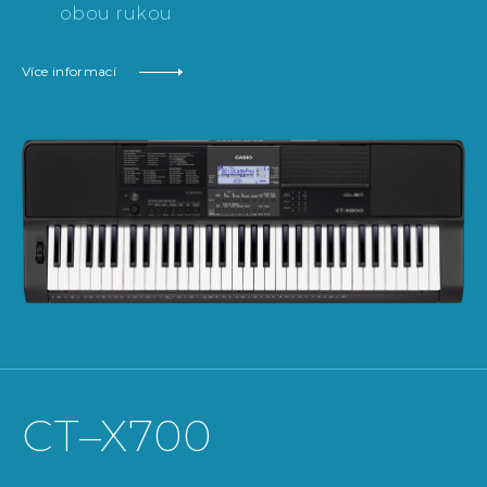
obou rukou
Více informací
CT–X700