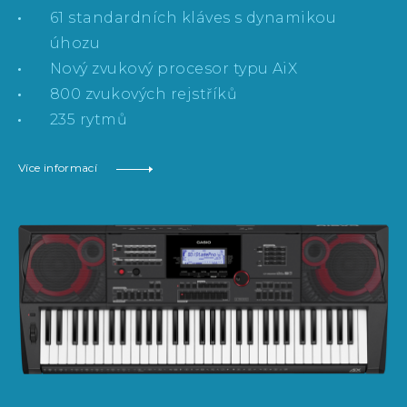
61 standardních kláves s dynamikou
úhozu
Nový zvukový procesor typu AiX
800 zvukových rejstříků
235 rytmů
Více informací