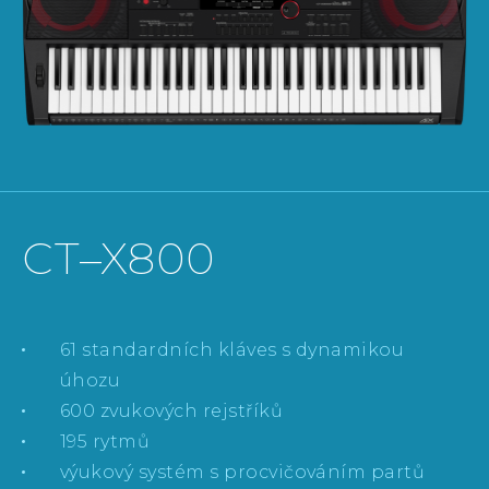
CT–X800
61 standardních kláves s dynamikou
úhozu
600 zvukových rejstříků
195 rytmů
výukový systém s procvičováním partů