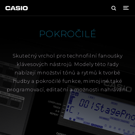
DIGITÁLNÍ PIANA
POKROČILÉ
GRAND HYBRID
CELVIANO
PRIVIA
KOMPAKTNÍ
KLÁVESY
Skutečný vrchol pro technofilní fanoušky
klávesových nástrojů. Modely této řady
POKROČILÉ
STANDARDNÍ
PODSVĚTLENÉ
MINI
nabízejí množství tónů a rytmů k tvorbě
hudby a pokročilé funkce, mimojiné také
HISTORIE
programovací, editační a možnosti nahrávání.
AKTUALITY
KONTAKT
PRODEJCI
SPECIALS